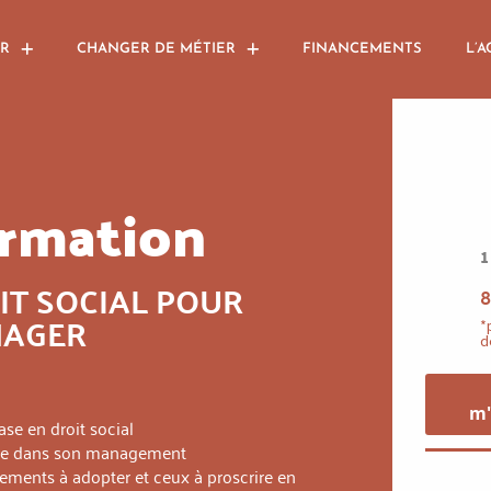
R
CHANGER DE MÉTIER
FINANCEMENTS
L’A
rmation
1
IT SOCIAL POUR
8
AGER
*
d
m'
se en droit social
iale dans son management
rtements à adopter et ceux à proscrire en