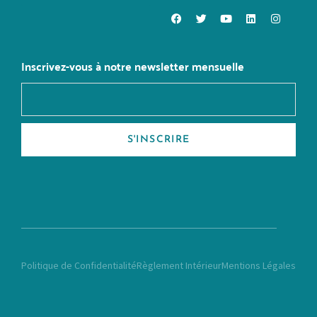
CHANGER DE MÉTIER
Inscrivez-vous à notre newsletter mensuelle
S'INSCRIRE
Politique de Confidentialité
Règlement Intérieur
Mentions Légales