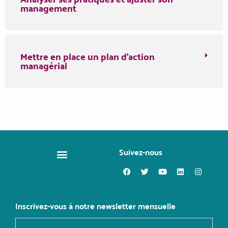
management
Mettre en place un plan d'action
managérial
Suivez-nous
CHANGER DE MÉTIER
Inscrivez-vous à notre newsletter mensuelle