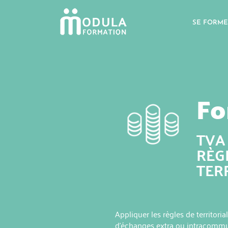
SE FORME
Fo
TVA 
RÈG
TER
Appliquer les règles de territor
d'échanges extra ou intracommu