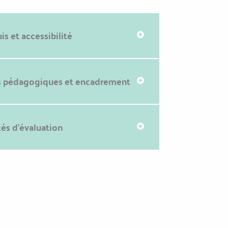
is et accessibilité
 pédagogiques et encadrement
és d'évaluation