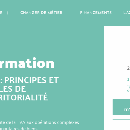
R
CHANGER DE MÉTIER
FINANCEMENTS
L’A
rmation
2
: PRINCIPES ET
1
LES DE
*
d
RITORIALITÉ
m'
ialité de la TVA aux opérations complexes
nautaires de biens