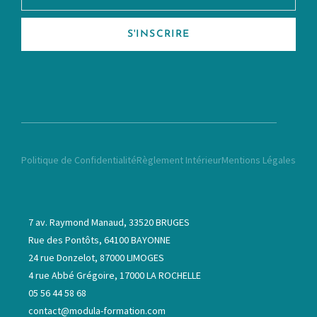
S'INSCRIRE
Politique de Confidentialité
Règlement Intérieur
Mentions Légales
7 av. Raymond Manaud, 33520 BRUGES
Rue des Pontôts, 64100 BAYONNE
24 rue Donzelot, 87000 LIMOGES
4 rue Abbé Grégoire, 17000 LA ROCHELLE
05 56 44 58 68
contact@modula-formation.com