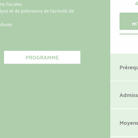
4
ons fiscales
yse et de prévisions de l'activité de
édures.
m'
PROGRAMME
Prérequ
Admiss
Moyens