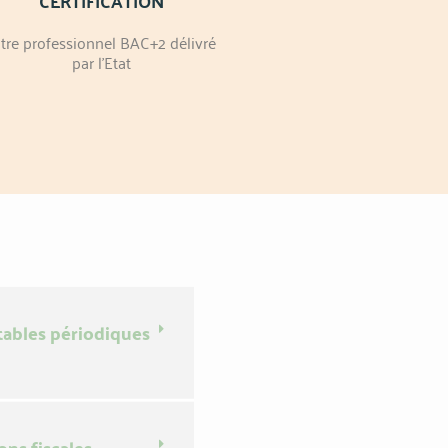
CERTIFICATION
itre professionnel BAC+2 délivré
par l'Etat
ptables périodiques
ons fiscales