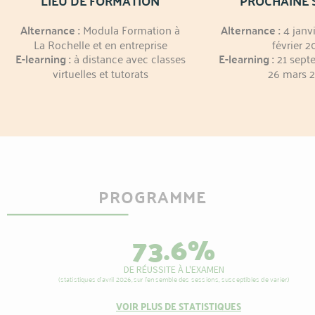
LIEU DE FORMATION
PROCHAINE 
Alternance :
Modula Formation à
Alternance :
4 janv
La Rochelle et en entreprise
février 2
E-learning :
à distance avec classes
E-learning :
21 sept
virtuelles et tutorats
26 mars 
PROGRAMME
73.6
%
DE RÉUSSITE À L'EXAMEN
(statistiques d’avril 2026, sur l’ensemble des sessions, susceptibles de varier.)
VOIR PLUS DE STATISTIQUES