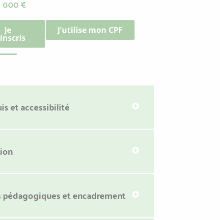
 000 €
Je
J'utilise mon CPF
inscris
is et accessibilité
ion
 pédagogiques et encadrement