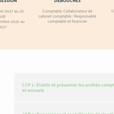
SESSION
DÉBOUCHÉS
ier 2027 au 25
Comptable, Collaborateur de
T
cabinet comptable ; Responsable
028
comptable et financier
embre 2026 au
2027
CCP 1 : Établir et présenter les arrêtés com
et annuels
CCP 2 : Renseigner et contrôler les déclarati