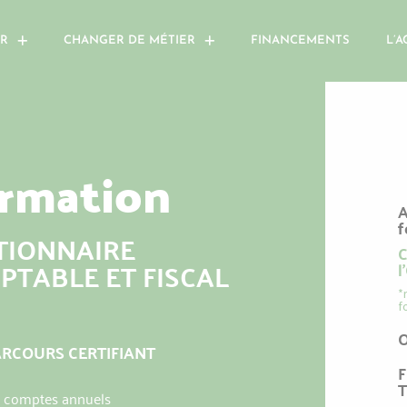
R
CHANGER DE MÉTIER
FINANCEMENTS
L’A
rmation
A
f
TIONNAIRE
C
PTABLE ET FISCAL
l
*
f
ARCOURS CERTIFIANT
T
les comptes annuels