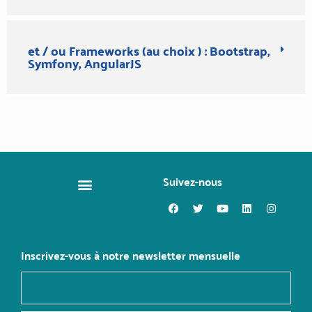
et / ou Frameworks (au choix ) : Bootstrap,
Symfony, AngularJS
Suivez-nous
CHANGER DE MÉTIER
Inscrivez-vous à notre newsletter mensuelle