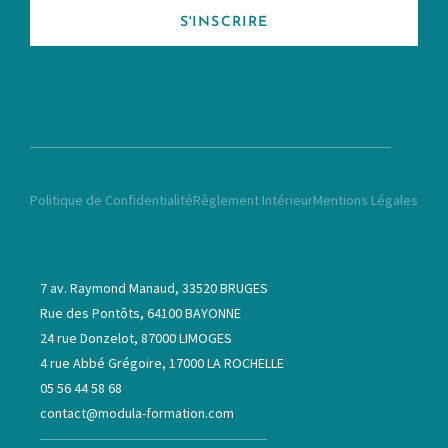
S'INSCRIRE
Politique de Confidentialité
Règlement Intérieur
Mentions Légales
7 av. Raymond Manaud, 33520 BRUGES
Rue des Pontôts, 64100 BAYONNE
24 rue Donzelot, 87000 LIMOGES
4 rue Abbé Grégoire, 17000 LA ROCHELLE
05 56 44 58 68
contact@modula-formation.com